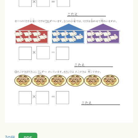
PDF
7の段