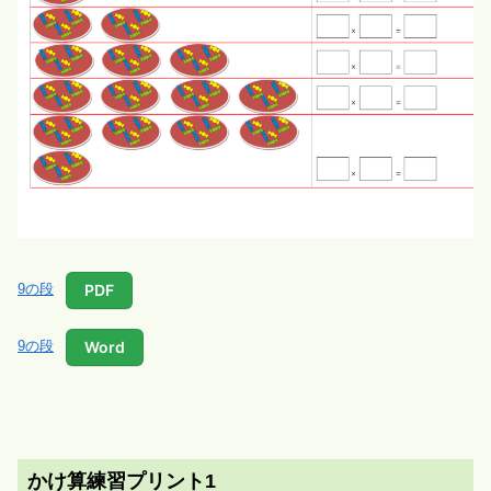
PDF
9の段
Word
9の段
かけ算練習プリント1