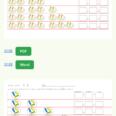
PDF
2の段
Word
2の段