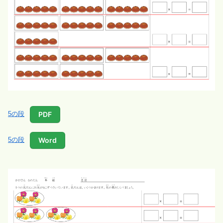
PDF
5の段
Word
5の段