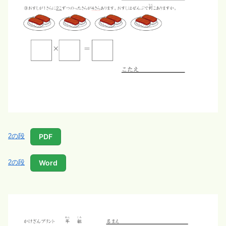
PDF
2の段
Word
2の段