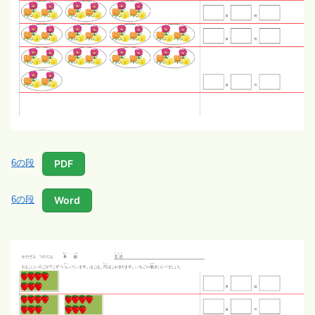
PDF
6の段
Word
6の段