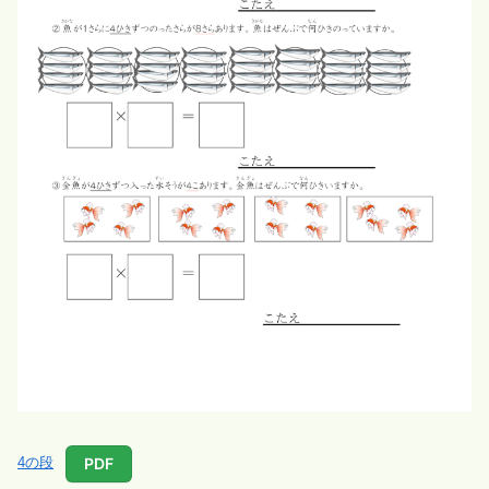
PDF
4の段