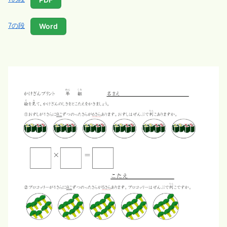
Word
7の段