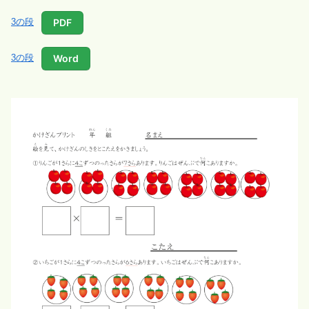
PDF
3の段
Word
3の段