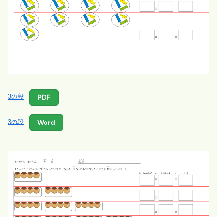
PDF
3の段
Word
3の段