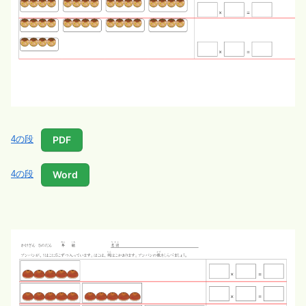
PDF
4の段
Word
4の段