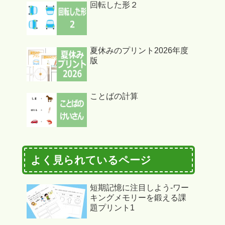
回転した形２
夏休みのプリント2026年度
版
ことばの計算
よく見られているページ
短期記憶に注目しよう-ワー
キングメモリーを鍛える課
題プリント1