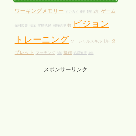
ワーキングメモリー
ゲーム
2年
すごろく
6年
5年
ビジョン
数
光村図書
掲示
実態把握
同時処理
トレーニング
タ
ソーシャルスキル
1年
ブレット
操作
マッチング
3年
処理速度
4年
スポンサーリンク