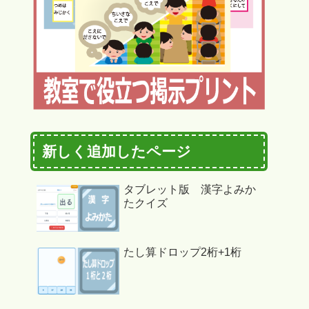
新しく追加したページ
タブレット版 漢字よみか
たクイズ
たし算ドロップ2桁+1桁