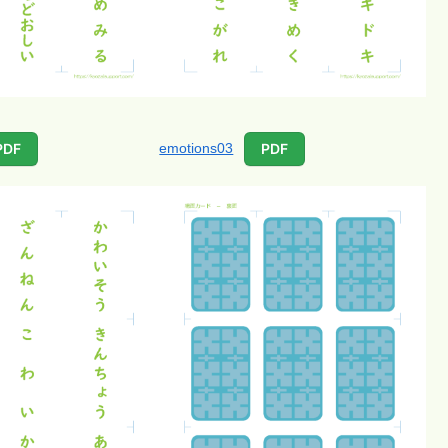
emotions03
PDF
PDF