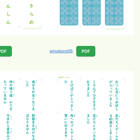
emotions06
PDF
PDF