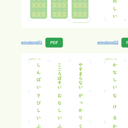
emotions01
emotions02
PDF