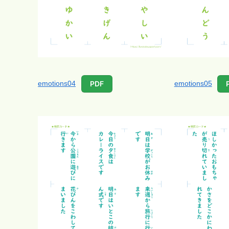
emotions04
emotions05
PDF