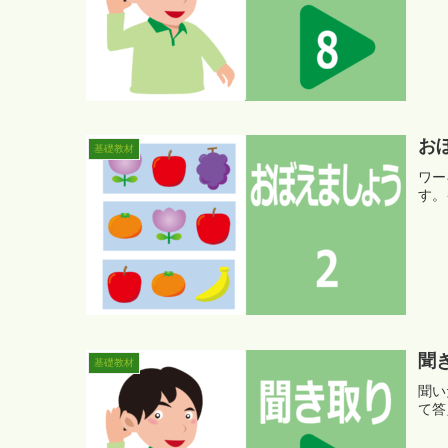
お
基礎教材
ワー
す。
聞
基礎教材
聞い
て答