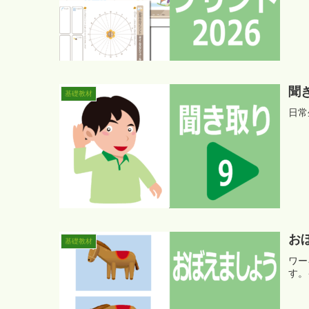
聞
基礎教材
日常
お
基礎教材
ワー
す。