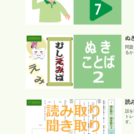
ぬ
基礎教材
問題
るか
読
学習教材
話を
トレ
す。