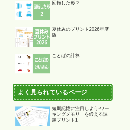
回転した形２
夏休みのプリント2026年度
版
ことばの計算
よく見られているページ
短期記憶に注目しよう-ワー
キングメモリーを鍛える課
題プリント1