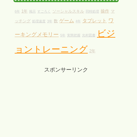
操作
1年
ソーシャルスキル
マ
6年
掲示
すごろく
同時処理
ワ
ゲーム
タブレット
ッチング
数
処理速度
3年
4年
ビジ
ーキングメモリー
5年
実態把握
光村図書
ョントレーニング
2年
スポンサーリンク