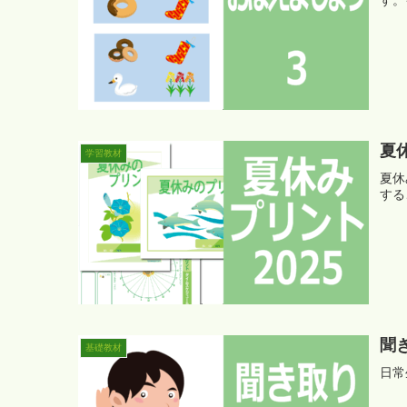
す。
夏
学習教材
夏休
する
聞
基礎教材
日常