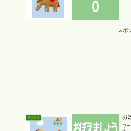
スポ
お
基礎教材
ワー