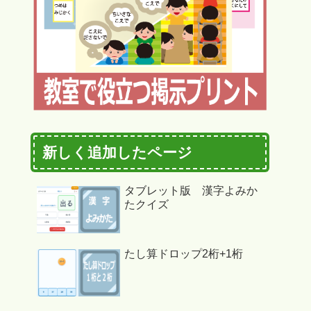
新しく追加したページ
タブレット版 漢字よみか
たクイズ
たし算ドロップ2桁+1桁