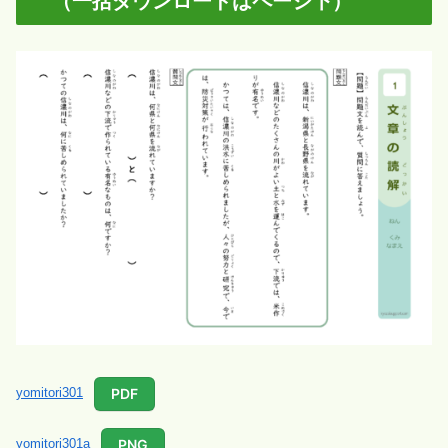
（一括ダウンロードはページ下）
PDF
yomitori301
PNG
yomitori301a