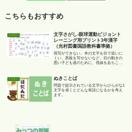
こちらもおすすめ
文字さがし-眼球運動ビジョント
基礎教材
レーニング用プリント3年漢字
（光村図書国語教科書準拠）
視写ができない、本の文字を目で追いに
くい、黒板を写せないなど、目の動きの
悪い子ども達のために、視線をあちこち
に動かして眼球運動を促すための練習プ
リント「ビジョントレーニング教材」を
作りました。3学年で習う漢字に対応させ
ぬきことば
基礎教材
ており、教科書に出てくる順になってい
問題で提示されている文字からひらがな1
ますので、国語の進度に合わせてご活用
文字を省くとどんな単語になるかを考え
ください。光村図書の国語教科書に準じ
ます。
て作成しました。予習にも復習にもお使
いください。