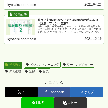
ップで、短い文章の読み取りを始めていくのが良いでしょ
う。ここでは，一文の内容を読み取る問題から用意しまし
2021.04.23
kyozaisupport.com
た。
特別に支援の必要な子のための国語の読み取り
（読解）プリント教材2
特別に支援の必要な子どもの中には，文章の内容を読み取
ることが難しい子 がいます。そのような場合、細かな段階
を踏むことが有効です。そこで、スモールステップで学習
できる国語の読解プリントを用意しました。
2021.12.19
kyozaisupport.com
学習教材
ビジョントレーニング
ワーキングメモリー
知覚推理
読解
音読
シェアする
X
Facebook
はてブ
LINE
コピー