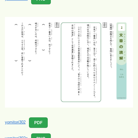
PDF
yomitori302