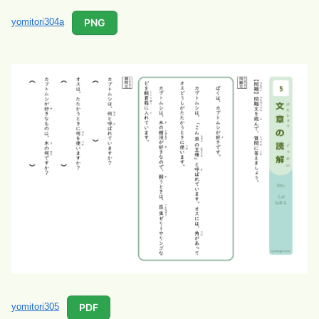
PNG
yomitori304a
PDF
yomitori305