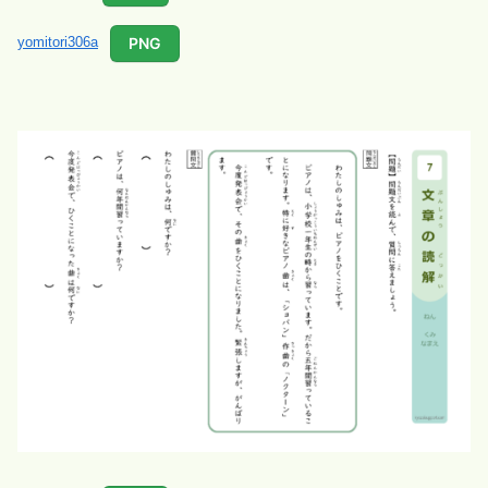
PNG
yomitori306a