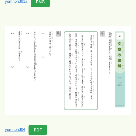
PNG
yomitori303a
PDF
yomitori304