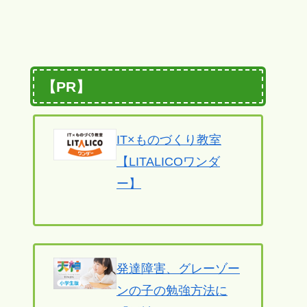
【PR】
IT×ものづくり教室
【LITALICOワンダ
ー】
発達障害、グレーゾー
ンの子の勉強方法に