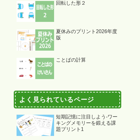
回転した形２
夏休みのプリント2026年度
版
ことばの計算
よく見られているページ
短期記憶に注目しよう-ワー
キングメモリーを鍛える課
題プリント1