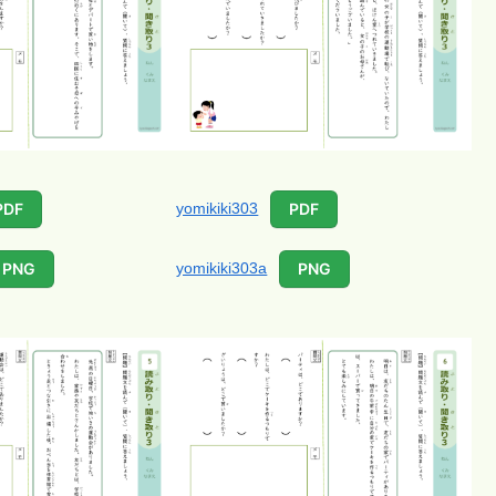
yomikiki303
PDF
PDF
yomikiki303a
PNG
PNG