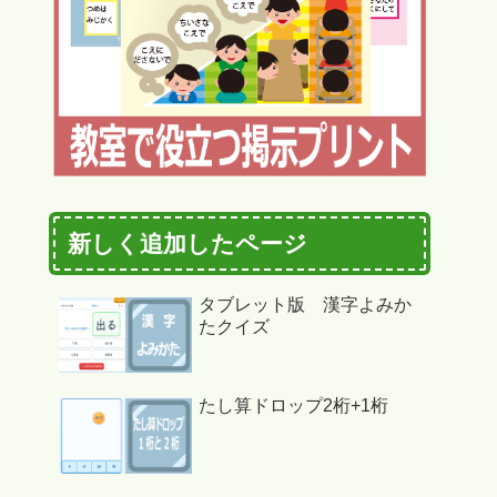
新しく追加したページ
タブレット版 漢字よみか
たクイズ
たし算ドロップ2桁+1桁