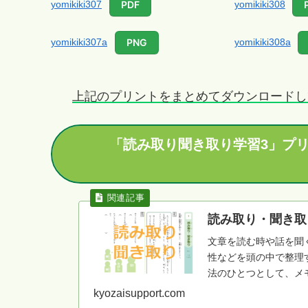
yomikiki307
yomikiki308
PDF
yomikiki307a
yomikiki308a
PNG
上記のプリントをまとめてダウンロードし
「読み取り聞き取り学習3」プ
読み取り・聞き取
文章を読む時や話を聞
性などを頭の中で整理
法のひとつとして、メ
ニングに使える学習プ
kyozaisupport.com