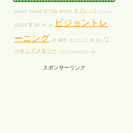
ゲーム
タブレット
処理速度
光村図書
実態把握
すごろく
ビジョントレ
数
2年
同時処理
5年
4年
ーニング
ワ
操作
1年
マッチング
3年
掲示
ーキングメモリー
ソーシャルスキル
6年
スポンサーリンク