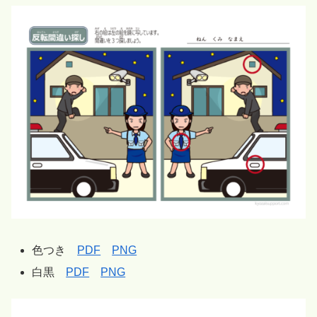
色つき
PDF
PNG
白黒
PDF
PNG