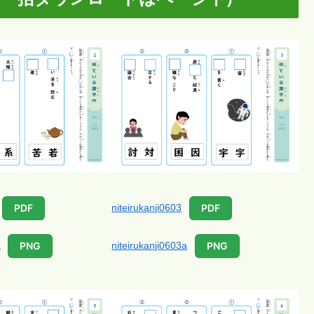
niteirukanji0603
PDF
PDF
a
niteirukanji0603a
PNG
PNG