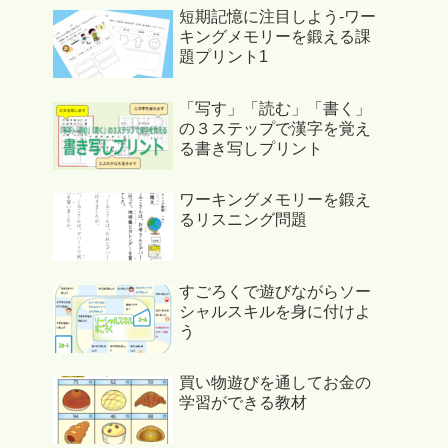
短期記憶に注目しよう-ワー
キングメモリーを鍛える課
題プリント1
「写す」「読む」「書く」
の３ステップで漢字を覚え
る書き写しプリント
ワーキングメモリーを鍛え
るリスニング問題
すごろくで遊びながらソー
シャルスキルを身に付けよ
う
買い物遊びを通してお金の
学習ができる教材