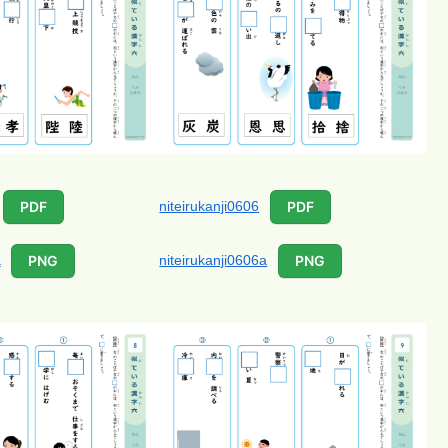
niteirukanji0606
PDF
PDF
a
niteirukanji0606a
PNG
PNG