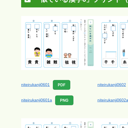
niteirukanji0601
niteirukanji0602
PDF
niteirukanji0601a
niteirukanji0602
PNG