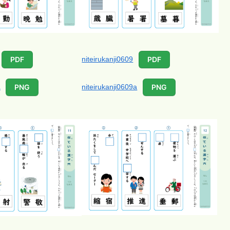
niteirukanji0609
PDF
PDF
a
niteirukanji0609a
PNG
PNG