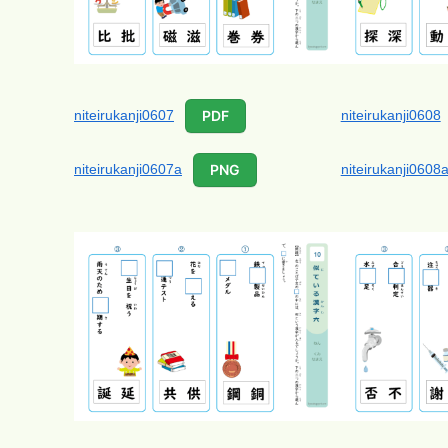
niteirukanji0607
niteirukanji0608
PDF
niteirukanji0607a
niteirukanji0608
PNG