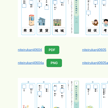
niteirukanji0604
niteirukanji0605
PDF
niteirukanji0604a
niteirukanji0605
PNG