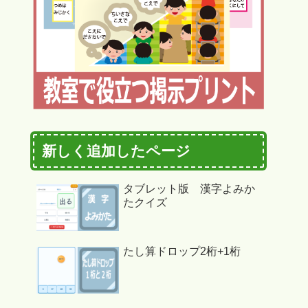
新しく追加したページ
タブレット版 漢字よみか
たクイズ
たし算ドロップ2桁+1桁