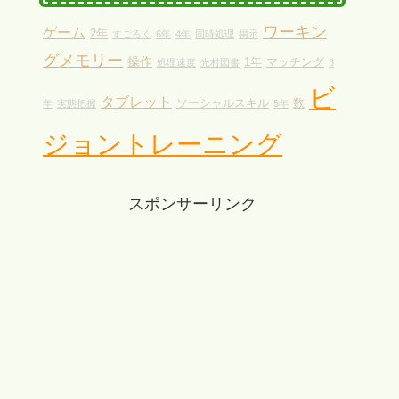
ワーキン
ゲーム
2年
すごろく
6年
4年
同時処理
掲示
グメモリー
操作
1年
マッチング
処理速度
光村図書
3
ビ
タブレット
ソーシャルスキル
数
年
実態把握
5年
ジョントレーニング
スポンサーリンク