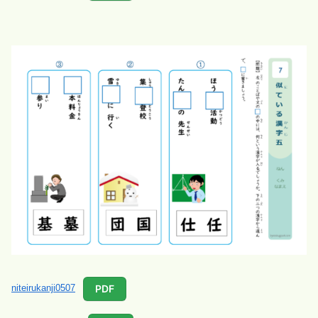
PDF
niteirukanji0507