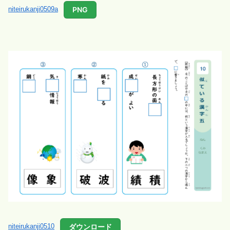
PNG
niteirukanji0509a
ダウンロード
niteirukanji0510