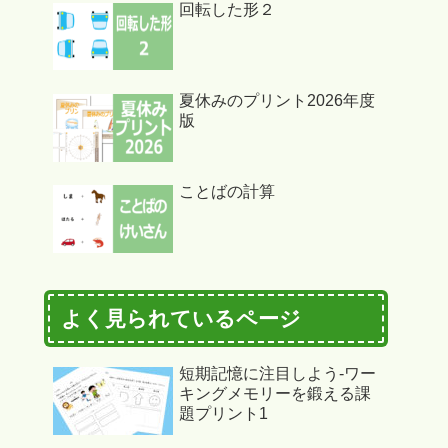
回転した形２
夏休みのプリント2026年度
版
ことばの計算
よく見られているページ
短期記憶に注目しよう-ワー
キングメモリーを鍛える課
題プリント1