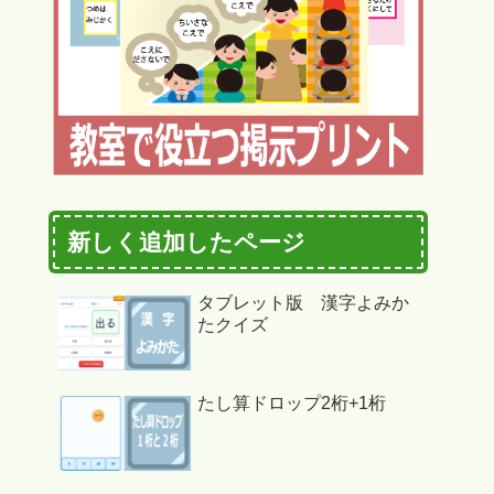
新しく追加したページ
タブレット版 漢字よみか
たクイズ
たし算ドロップ2桁+1桁