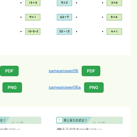
sameanswer06
PDF
PDF
sameanswer06a
PNG
PNG