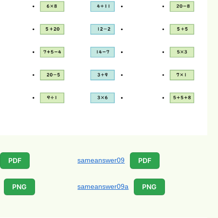
sameanswer09
PDF
PDF
sameanswer09a
PNG
PNG