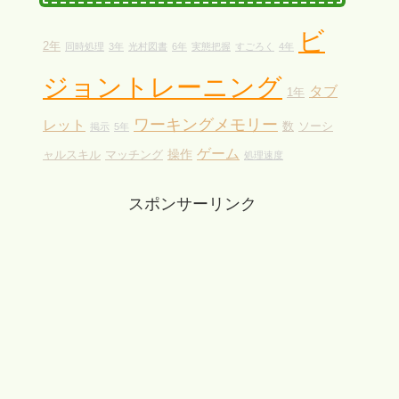
ビ
2年
同時処理
3年
光村図書
6年
実態把握
すごろく
4年
ジョントレーニング
タブ
1年
ワーキングメモリー
レット
数
ソーシ
掲示
5年
ゲーム
操作
ャルスキル
マッチング
処理速度
スポンサーリンク