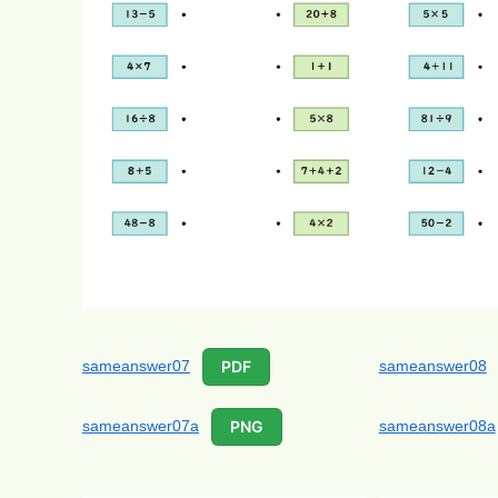
sameanswer07
sameanswer08
PDF
sameanswer07a
sameanswer08a
PNG