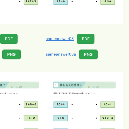
sameanswer03
PDF
PDF
sameanswer03a
PNG
PNG