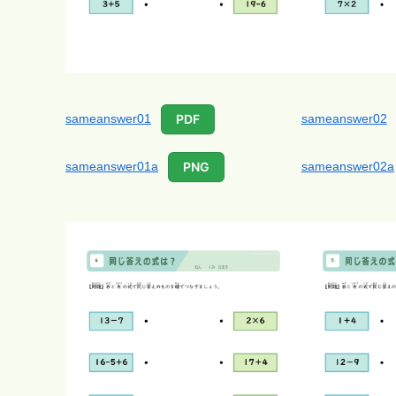
sameanswer01
sameanswer02
PDF
sameanswer01a
sameanswer02a
PNG