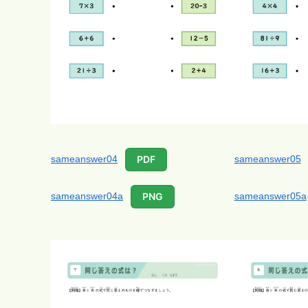
sameanswer04
sameanswer05
PDF
sameanswer04a
sameanswer05a
PNG