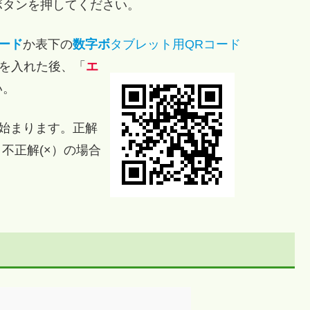
ボタンを押してください。
ード
か表下の
数字ボ
タブレット用QRコード
字を入れた後、「
エ
い。
始まります。正解
不正解(×）の場合