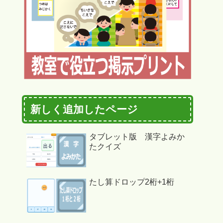
新しく追加したページ
タブレット版 漢字よみか
たクイズ
たし算ドロップ2桁+1桁