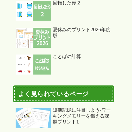
回転した形２
夏休みのプリント2026年度
版
ことばの計算
よく見られているページ
短期記憶に注目しよう-ワー
キングメモリーを鍛える課
題プリント1