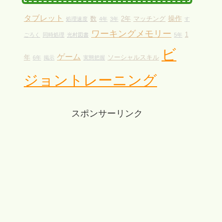
タブレット
操作
数
2年
マッチング
処理速度
4年
3年
す
ワーキングメモリー
1
ごろく
同時処理
光村図書
5年
ビ
ゲーム
年
ソーシャルスキル
6年
掲示
実態把握
ジョントレーニング
スポンサーリンク