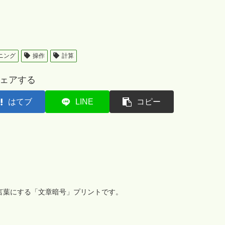
ニング
操作
計算
ェアする
はてブ
LINE
コピー
言葉にする「文章暗号」プリントです。