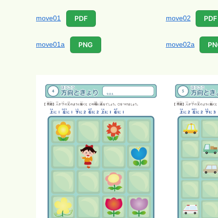
move01
move02
PDF
PDF
move01a
move02a
PNG
PN