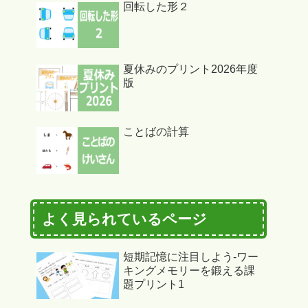
回転した形２
夏休みのプリント2026年度
版
ことばの計算
よく見られているページ
短期記憶に注目しよう-ワー
キングメモリーを鍛える課
題プリント1