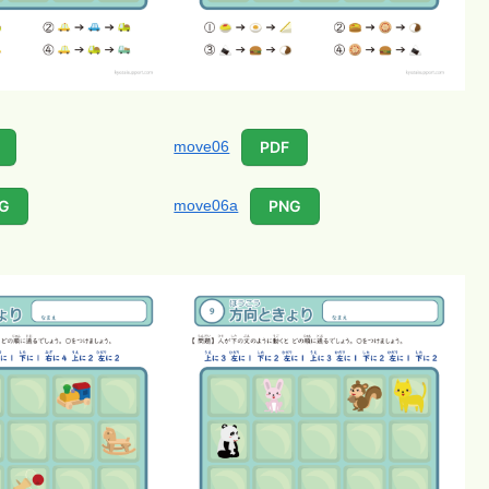
move06
PDF
move06a
G
PNG