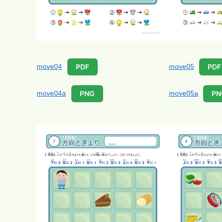
move04
move05
PDF
PDF
move04a
move05a
PNG
PN