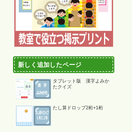
新しく追加したページ
タブレット版 漢字よみか
たクイズ
たし算ドロップ2桁+1桁