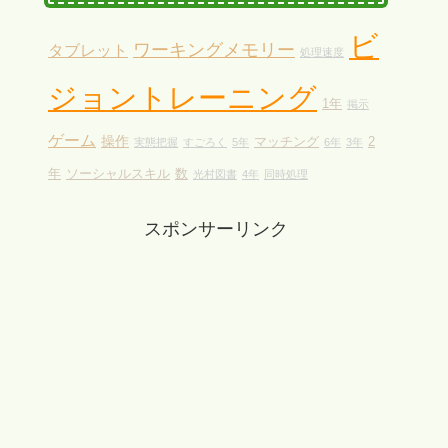
ビ
ワーキングメモリー
タブレット
処理速度
ジョントレーニング
1年
掲示
ゲーム
操作
マッチング
2
実態把握
すごろく
5年
6年
3年
年
ソーシャルスキル
数
光村図書
4年
同時処理
スポンサーリンク