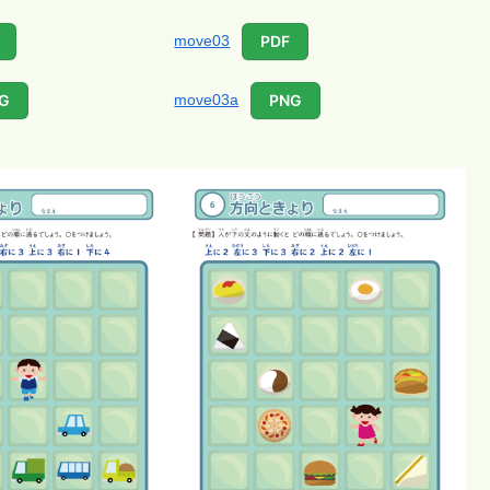
move03
PDF
move03a
G
PNG