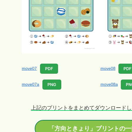
move07
move08
PDF
PDF
move07a
move08a
PNG
PN
上記のプリントをまとめてダウンロードし
「方向ときょり」プリントの一