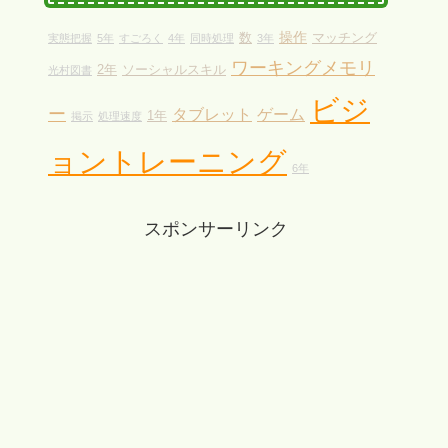
操作
数
マッチング
実態把握
5年
すごろく
4年
同時処理
3年
ワーキングメモリ
2年
ソーシャルスキル
光村図書
ビジ
ー
タブレット
ゲーム
1年
掲示
処理速度
ョントレーニング
6年
スポンサーリンク