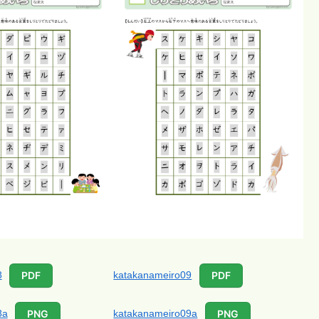
8
katakanameiro09
PDF
PDF
8a
katakanameiro09a
PNG
PNG