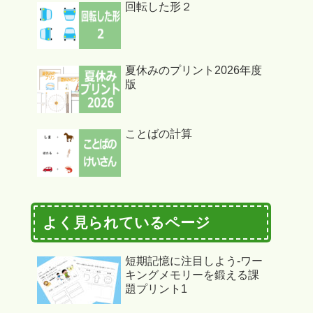
回転した形２
夏休みのプリント2026年度
版
ことばの計算
よく見られているページ
短期記憶に注目しよう-ワー
キングメモリーを鍛える課
題プリント1