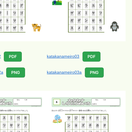
2
katakanameiro03
PDF
PDF
2a
katakanameiro03a
PNG
PNG