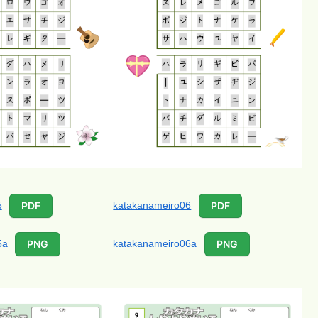
5
katakanameiro06
PDF
PDF
5a
katakanameiro06a
PNG
PNG