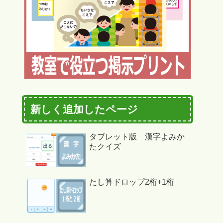
新しく追加したページ
タブレット版 漢字よみか
たクイズ
たし算ドロップ2桁+1桁