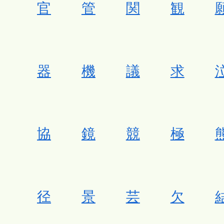
官
管
関
観
器
機
議
求
協
鏡
競
極
径
景
芸
欠