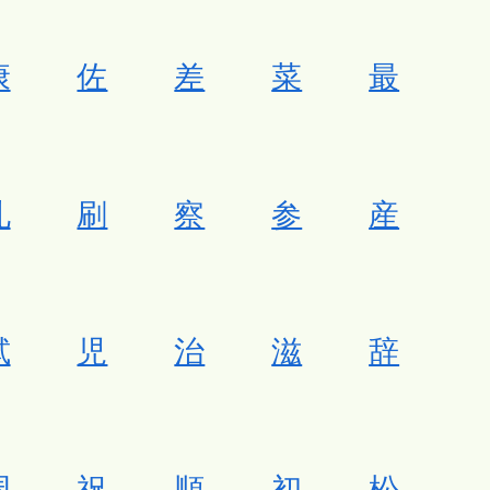
康
佐
差
菜
最
札
刷
察
参
産
試
児
治
滋
辞
周
祝
順
初
松