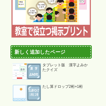
新しく追加したページ
タブレット版 漢字よみか
たクイズ
たし算ドロップ2桁+1桁