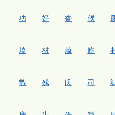
功
好
香
候
埼
材
崎
昨
散
残
氏
司
鹿
失
借
種