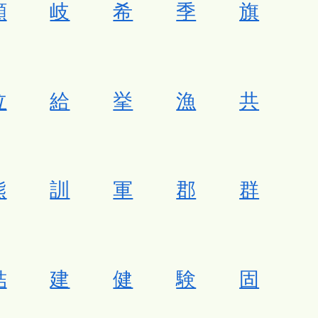
願
岐
希
季
旗
泣
給
挙
漁
共
熊
訓
軍
郡
群
結
建
健
験
固