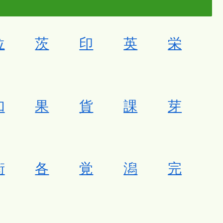
位
茨
印
英
栄
加
果
貨
課
芽
街
各
覚
潟
完