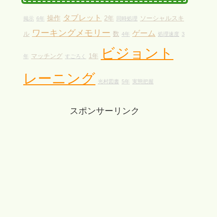
タブレット
操作
2年
ソーシャルスキ
掲示
6年
同時処理
ワーキングメモリー
ゲーム
ル
数
4年
処理速度
3
ビジョント
マッチング
1年
年
すごろく
レーニング
光村図書
5年
実態把握
スポンサーリンク