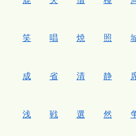
笑
唱
焼
照
成
省
清
静
浅
戦
選
然