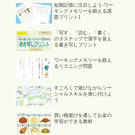
短期記憶に注目しよう-ワー
キングメモリーを鍛える課
題プリント1
「写す」「読む」「書く」
の３ステップで漢字を覚え
る書き写しプリント
ワーキングメモリーを鍛え
るリスニング問題
すごろくで遊びながらソー
シャルスキルを身に付けよ
う
買い物遊びを通してお金の
学習ができる教材