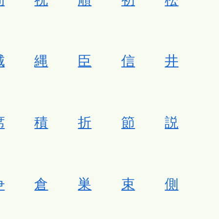
城
縄
臣
信
井
席
積
折
節
説
争
倉
巣
束
側