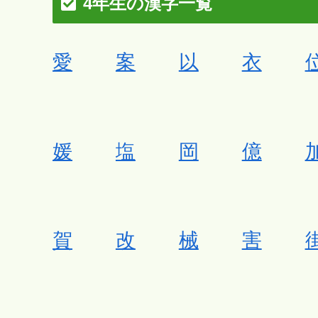
4年生の漢字一覧
愛
案
以
衣
媛
塩
岡
億
賀
改
械
害