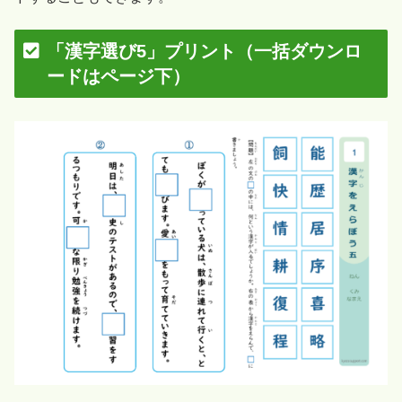
「漢字選び5」プリント（一括ダウンロ
ードはページ下）