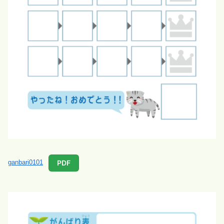
PDF
ganbari0101