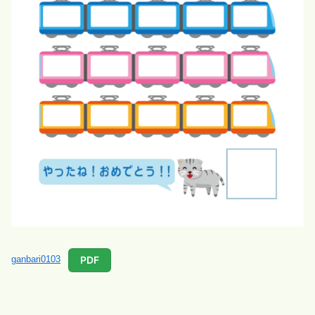
PDF
ganbari0103