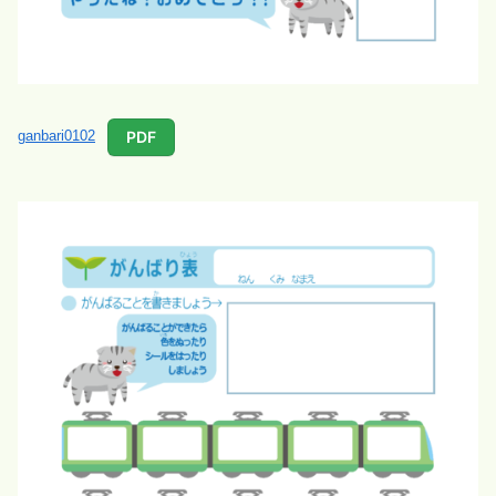
PDF
ganbari0102