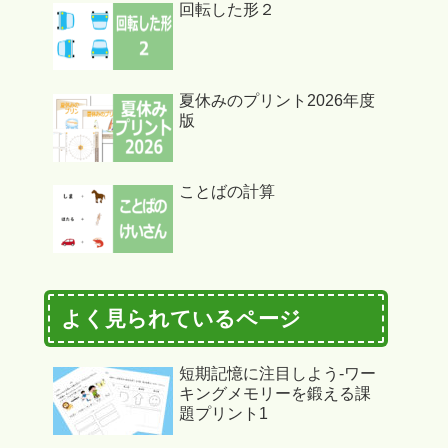
回転した形２
夏休みのプリント2026年度
版
ことばの計算
よく見られているページ
短期記憶に注目しよう-ワー
キングメモリーを鍛える課
題プリント1