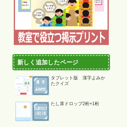
新しく追加したページ
タブレット版 漢字よみか
たクイズ
たし算ドロップ2桁+1桁