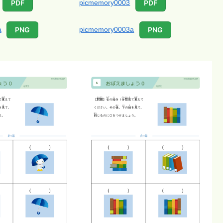
picmemory0003
PDF
PDF
a
picmemory0003a
PNG
PNG