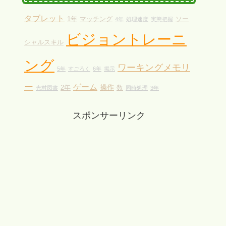
タブレット
1年
マッチング
ソー
4年
処理速度
実態把握
ビジョントレーニ
シャルスキル
ング
ワーキングメモリ
5年
すごろく
6年
掲示
ー
ゲーム
操作
2年
数
光村図書
同時処理
3年
スポンサーリンク