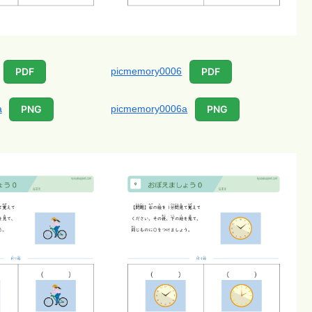
picmemory0006
PDF
PDF
a
picmemory0006a
PNG
PNG