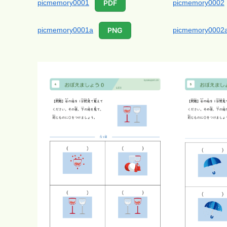
picmemory0001
picmemory0002
PDF
picmemory0001a
picmemory0002
PNG